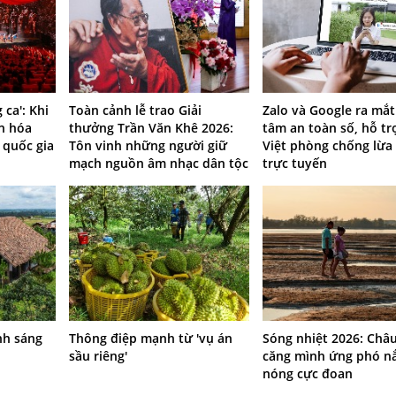
 ca': Khi
Toàn cảnh lễ trao Giải
Zalo và Google ra mắ
n hóa
thưởng Trần Văn Khê 2026:
tâm an toàn số, hỗ tr
quốc gia
Tôn vinh những người giữ
Việt phòng chống lừa
mạch nguồn âm nhạc dân tộc
trực tuyến
ánh sáng
Thông điệp mạnh từ 'vụ án
Sóng nhiệt 2026: Châ
sầu riêng'
căng mình ứng phó n
nóng cực đoan