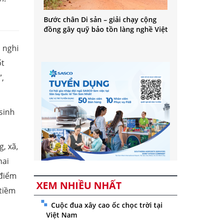
Bước chân Di sản – giải chạy cộng
đồng gây quỹ bảo tồn làng nghề Việt
 nghi
ốt
”,
sinh
, xã,
hai
 điểm
XEM NHIỀU NHẤT
 tiềm
Cuộc đua xây cao ốc chọc trời tại
Việt Nam