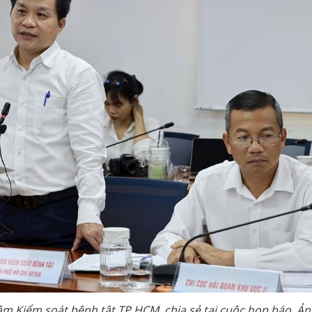
 Kiểm soát bệnh tật TP.HCM, chia sẻ tại cuộc họp báo. Ản