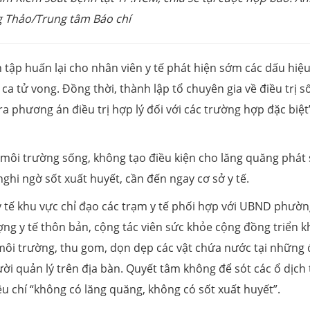
 Thảo/Trung tâm Báo chí
tập huấn lại cho nhân viên y tế phát hiện sớm các dấu hiệu
a tử vong. Đồng thời, thành lập tổ chuyên gia về điều trị s
 phương án điều trị hợp lý đối với các trường hợp đặc biệt
môi trường sống, không tạo điều kiện cho lăng quăng phát 
ghi ngờ sốt xuất huyết, cần đến ngay cơ sở y tế.
y tế khu vực chỉ đạo các trạm y tế phối hợp với UBND phường
ng y tế thôn bản, cộng tác viên sức khỏe cộng đồng triển k
 môi trường, thu gom, dọn dẹp các vật chứa nước tại những
ời quản lý trên địa bàn. Quyết tâm không để sót các ổ dịch
u chí “không có lăng quăng, không có sốt xuất huyết”.