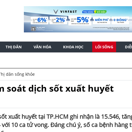
THỊ DÂN
VĂN HÓA
KHOA HỌC
LỐI SỐNG
DI
Thị dân sống khỏe
 soát dịch sốt xuất huyết
ốt xuất huyết tại TP.HCM ghi nhận là 15.546, tăn
4 với 10 ca tử vong. Đáng chú ý, số ca bệnh hàng 