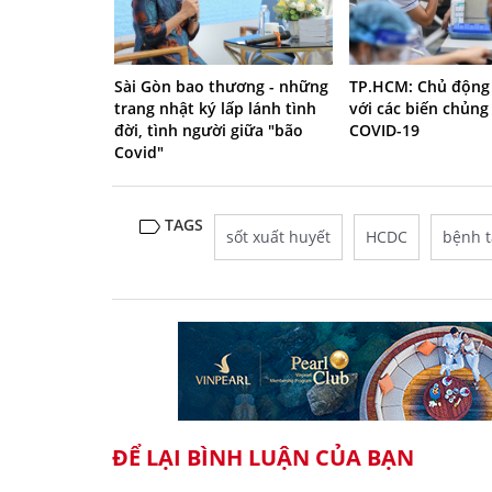
Sài Gòn bao thương - những
TP.HCM: Chủ động
trang nhật ký lấp lánh tình
với các biến chủng
đời, tình người giữa "bão
COVID-19
Covid"
TAGS
sốt xuất huyết
HCDC
bệnh t
ĐỂ LẠI BÌNH LUẬN CỦA BẠN