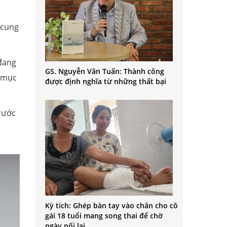
 cung
 đang
GS. Nguyễn Văn Tuấn: Thành công
i mục
được định nghĩa từ những thất bại
rước
Kỳ tích: Ghép bàn tay vào chân cho cô
gái 18 tuổi mang song thai để chờ
ngày nối lại