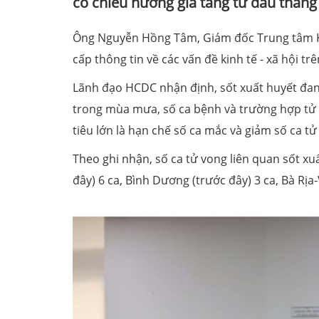
có chiều hướng gia tăng từ đầu tháng 
Ông Nguyễn Hồng Tâm, Giám đốc Trung tâm Ki
cấp thông tin về các vấn đề kinh tế - xã hội t
Lãnh đạo HCDC nhận định, sốt xuất huyết đan
trong mùa mưa, số ca bệnh và trường hợp tử 
tiêu lớn là hạn chế số ca mắc và giảm số ca tử
Theo ghi nhận, số ca tử vong liên quan sốt x
đây) 6 ca, Bình Dương (trước đây) 3 ca, Bà Rịa