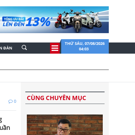
THỨ SÁU, 07/08/2026
ỄN ĐÀN
04:03
CÙNG CHUYÊN MỤC
0
g
tuần