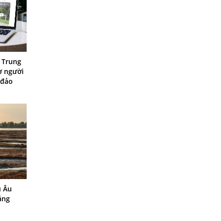
t Trung
ợ người
 đảo
u Âu
ắng