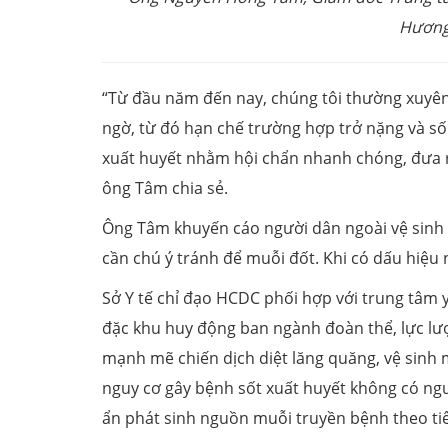
Hương
“Từ đầu năm đến nay, chúng tôi thường xuyên 
ngờ, từ đó hạn chế trường hợp trở nặng và số c
xuất huyết nhằm hội chẩn nhanh chóng, đưa ra
ông Tâm chia sẻ.
Ông Tâm khuyến cáo người dân ngoài vệ sinh 
cần chú ý tránh để muỗi đốt. Khi có dấu hiệu n
Sở Y tế chỉ đạo HCDC phối hợp với trung tâm 
đặc khu huy động ban ngành đoàn thể, lực lượ
mạnh mẽ chiến dịch diệt lăng quăng, vệ sinh
nguy cơ gây bệnh sốt xuất huyết không có ngư
ẩn phát sinh nguồn muỗi truyền bệnh theo tiê