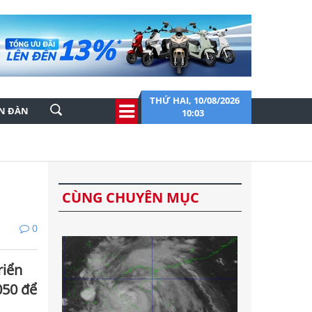
THỨ HAI, 10/08/2026
ỄN ĐÀN
10:03
CÙNG CHUYÊN MỤC
0
riển
050 để