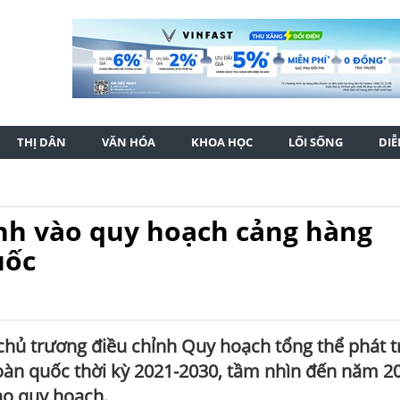
THỊ DÂN
VĂN HÓA
KHOA HỌC
LỐI SỐNG
DI
ình vào quy hoạch cảng hàng
uốc
hủ trương điều chỉnh Quy hoạch tổng thể phát t
oàn quốc thời kỳ 2021-2030, tầm nhìn đến năm 2
ào quy hoạch.