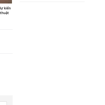
dự kiến
 thuật