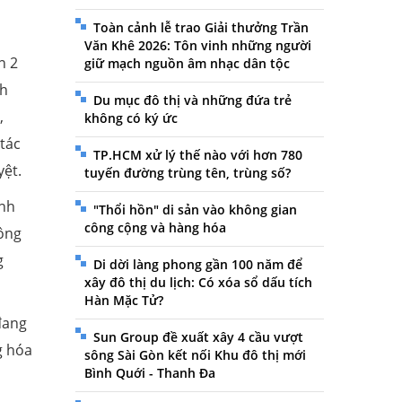
Toàn cảnh lễ trao Giải thưởng Trần
Văn Khê 2026: Tôn vinh những người
n 2
giữ mạch nguồn âm nhạc dân tộc
nh
Du mục đô thị và những đứa trẻ
,
không có ký ức
tác
TP.HCM xử lý thế nào với hơn 780
yệt.
tuyến đường trùng tên, trùng số?
ành
"Thổi hồn" di sản vào không gian
công cộng và hàng hóa
ông
g
Di dời làng phong gần 100 năm để
xây đô thị du lịch: Có xóa sổ dấu tích
Hàn Mặc Tử?
đang
Sun Group đề xuất xây 4 cầu vượt
g hóa
sông Sài Gòn kết nối Khu đô thị mới
Bình Quới - Thanh Đa