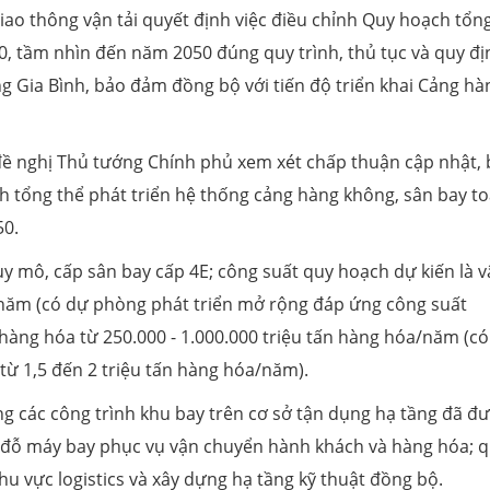
ao thông vận tải quyết định việc điều chỉnh Quy hoạch tổn
30, tầm nhìn đến năm 2050 đúng quy trình, thủ tục và quy đị
g Gia Bình, bảo đảm đồng bộ với tiến độ triển khai Cảng hà
đề nghị Thủ tướng Chính phủ xem xét chấp thuận cập nhật,
 tổng thể phát triển hệ thống cảng hàng không, sân bay t
50.
y mô, cấp sân bay cấp 4E; công suất quy hoạch dự kiến là 
/năm (có dự phòng phát triển mở rộng đáp ứng công suất
hàng hóa từ 250.000 - 1.000.000 triệu tấn hàng hóa/năm (c
ừ 1,5 đến 2 triệu tấn hàng hóa/năm).
g các công trình khu bay trên cơ sở tận dụng hạ tầng đã đ
 đỗ máy bay phục vụ vận chuyển hành khách và hàng hóa; 
u vực logistics và xây dựng hạ tầng kỹ thuật đồng bộ.