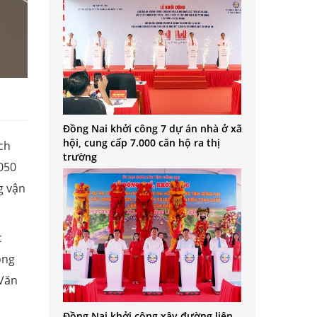
Đồng Nai khởi công 7 dự án nhà ở xã
hội, cung cấp 7.000 căn hộ ra thị
ch
trường
050
g vận
c
ông
 Văn
Đồng Nai khởi công xây đường liên