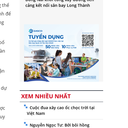
g thể
cảng kết nối sân bay Long Thành
nh để
ng
 bổ
oàn
vận
ó dự
XEM NHIỀU NHẤT
ược
Cuộc đua xây cao ốc chọc trời tại
Việt Nam
quy
Nguyễn Ngọc Tư: Bởi bôi hồng