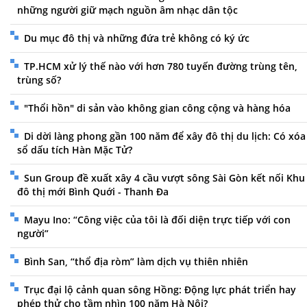
những người giữ mạch nguồn âm nhạc dân tộc
Du mục đô thị và những đứa trẻ không có ký ức
TP.HCM xử lý thế nào với hơn 780 tuyến đường trùng tên,
trùng số?
"Thổi hồn" di sản vào không gian công cộng và hàng hóa
Di dời làng phong gần 100 năm để xây đô thị du lịch: Có xóa
sổ dấu tích Hàn Mặc Tử?
Sun Group đề xuất xây 4 cầu vượt sông Sài Gòn kết nối Khu
đô thị mới Bình Quới - Thanh Đa
Mayu Ino: “Công việc của tôi là đối diện trực tiếp với con
người”
Bình San, “thổ địa ròm” làm dịch vụ thiên nhiên
Trục đại lộ cảnh quan sông Hồng: Động lực phát triển hay
phép thử cho tầm nhìn 100 năm Hà Nội?