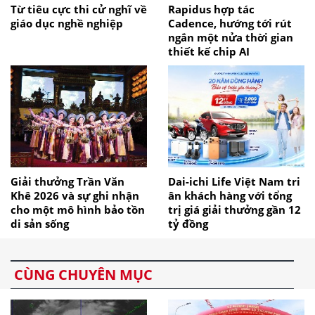
Từ tiêu cực thi cử nghĩ về
Rapidus hợp tác
giáo dục nghề nghiệp
Cadence, hướng tới rút
ngắn một nửa thời gian
thiết kế chip AI
Giải thưởng Trần Văn
Dai-ichi Life Việt Nam tri
Khê 2026 và sự ghi nhận
ân khách hàng với tổng
cho một mô hình bảo tồn
trị giá giải thưởng gần 12
di sản sống
tỷ đồng
CÙNG CHUYÊN MỤC