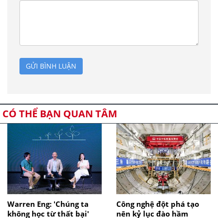
GỬI BÌNH LUẬN
CÓ THỂ BẠN QUAN TÂM
Warren Eng: 'Chúng ta
Công nghệ đột phá tạo
không học từ thất bại'
nên kỷ lục đào hầm