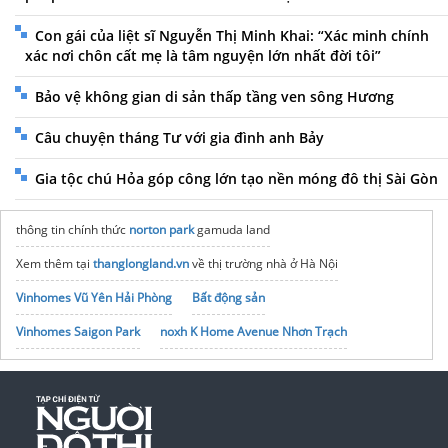
Con gái của liệt sĩ Nguyễn Thị Minh Khai: “Xác minh chính
xác nơi chôn cất mẹ là tâm nguyện lớn nhất đời tôi”
Bảo vệ không gian di sản thấp tầng ven sông Hương
Câu chuyện tháng Tư với gia đình anh Bảy
Gia tộc chú Hỏa góp công lớn tạo nền móng đô thị Sài Gòn
thông tin chính thức
norton park
gamuda land
Xem thêm tại
thanglongland.vn
về thị trường nhà ở Hà Nội
Vinhomes Vũ Yên Hải Phòng
Bất động sản
Vinhomes Saigon Park
noxh K Home Avenue Nhơn Trạch
Tập đoàn Bcons Group