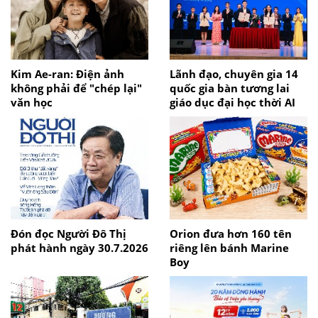
Kim Ae-ran: Điện ảnh
Lãnh đạo, chuyên gia 14
không phải để "chép lại"
quốc gia bàn tương lai
văn học
giáo dục đại học thời AI
Đón đọc Người Đô Thị
Orion đưa hơn 160 tên
phát hành ngày 30.7.2026
riêng lên bánh Marine
Boy