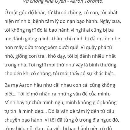
Vợ chồng Nhã Uyên - Aaron Toronto.
Ở một góc độ khác, từ khi có chồng, có con, tôi phát
hiện mình bị bệnh tâm lý do nạn bạo hành. Ngày xưa,
tôi không nghĩ đó là bạo hành vì nghĩ ai cũng bị ba
mẹ đánh giống mình, thậm chí mình bị đánh còn nhẹ
hơn mấy đứa trong xóm dưới quê. Vì quậy phá từ
nhỏ, giống con trai, khó dạy, tôi bị đánh nhiều nhất
trong nhà. Tôi nghĩ mọi thứ như vậy là bình thường
cho đến khi có chồng, tôi mới thấy có sự khác biệt.
Ba mẹ Aaron hầu như cãi nhau con cái cũng không
biết… Tôi lờ mờ nhận ra những vấn đề của mình.
Mình hay tự chửi mình ngu, mình không giỏi; không
tự tin là mình đẹp… Đó là vấn đề tâm lý đến từ câu
chuyện bạo hành. Vì tôi đã từng ở trong địa ngục đó,
từng hiểu nỗi đau của việc bị bạo hành nên có đủ