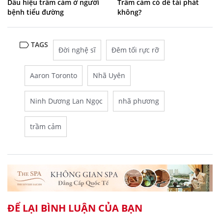
Dấu hiệu trầm cảm ở người
Trầm cảm có dễ tái phát
bệnh tiểu đường
không?
TAGS
Đời nghệ sĩ
Đêm tối rực rỡ
Aaron Toronto
Nhã Uyên
Ninh Dương Lan Ngọc
nhã phương
trầm cảm
ĐỂ LẠI BÌNH LUẬN CỦA BẠN