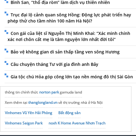
Bình San, “thổ địa ròm” làm dịch vụ thiên nhiên
Trục đại lộ cảnh quan sông Hồng: Động lực phát triển hay
phép thử cho tầm nhìn 100 năm Hà Nội?
Con gái của liệt sĩ Nguyễn Thị Minh Khai: “Xác minh chính
xác nơi chôn cất mẹ là tâm nguyện lớn nhất đời tôi”
Bảo vệ không gian di sản thấp tầng ven sông Hương
Câu chuyện tháng Tư với gia đình anh Bảy
Gia tộc chú Hỏa góp công lớn tạo nền móng đô thị Sài Gòn
thông tin chính thức
norton park
gamuda land
Xem thêm tại
thanglongland.vn
về thị trường nhà ở Hà Nội
Vinhomes Vũ Yên Hải Phòng
Bất động sản
Vinhomes Saigon Park
noxh K Home Avenue Nhơn Trạch
Tập đoàn Bcons Group