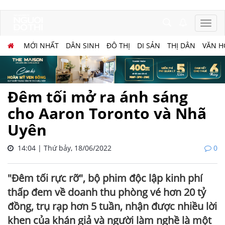
MỚI NHẤT
DÂN SINH
ĐÔ THỊ
DI SẢN
THỊ DÂN
VĂN H
Đêm tối mở ra ánh sáng
cho Aaron Toronto và Nhã
Uyên
14:04 | Thứ bảy, 18/06/2022
0
"Đêm tối rực rỡ", bộ phim độc lập kinh phí
thấp đem về doanh thu phòng vé hơn 20 tỷ
đồng, trụ rạp hơn 5 tuần, nhận được nhiều lời
khen của khán giả và người làm nghề là một