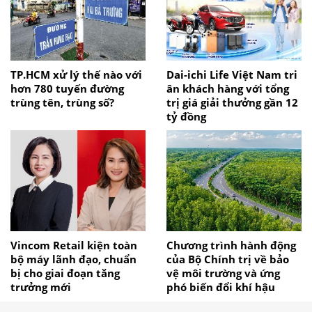
TP.HCM xử lý thế nào với
Dai-ichi Life Việt Nam tri
hơn 780 tuyến đường
ân khách hàng với tổng
trùng tên, trùng số?
trị giá giải thưởng gần 12
tỷ đồng
Vincom Retail kiện toàn
Chương trình hành động
bộ máy lãnh đạo, chuẩn
của Bộ Chính trị về bảo
bị cho giai đoạn tăng
vệ môi trường và ứng
trưởng mới
phó biến đổi khí hậu