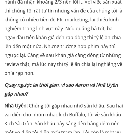
hành đã nhận khoảng 2/3 nên lời ít. Với việc sản xuất
thì chúng tôi rất tự tin nhưng vấn đề của chúng tôi là
không có nhiều tiền để PR, marketing, lại thiếu kinh
nghiệm trong lĩnh vực này. Nếu quảng bá tốt, ba
ngày đầu tiên khán giả đến rạp đông thì tỷ lệ ăn chia
lên đến một nửa. Nhưng trường hợp phim này thì
ngược lại. Càng về sau khán giả càng đông từ những
review thật, mà lúc này thì tỷ lệ ăn chia lại nghiêng về
phía rạp hơn.
Quay ngược lại thời gian, vì sao Aaron và Nhã Uyên
gặp nhau?
Nhã Uyên:
Chúng tôi gặp nhau nhờ sân khấu. Sau hai
vai diễn cho nhóm nhạc kịch Buffalo, tôi về sân khấu
Kịch Sài Gòn. Sân khấu này sáng đèn hằng đêm nên
một vở diễn tôi diễn mấy trăm lần. Tôi còn là một vũ