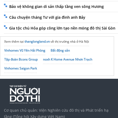
Bảo vệ không gian di sản thấp tầng ven sông Hương
Câu chuyện tháng Tư với gia đình anh Bảy
Gia tộc chú Hỏa góp công lớn tạo nền móng đô thị Sài Gòn
Xem thêm tại
thanglongland.vn
về thị trường nhà ở Hà Nội
Vinhomes Vũ Yên Hải Phòng
Bất động sản
Tập đoàn Bcons Group
noxh K Home Avenue Nhơn Trạch
Vinhomes Saigon Park
Cơ quan chủ quản: Viện Nghiên cứu đô thị và Phát triển hạ
tầng (Tổng hội Xây dựng Việt Nam)