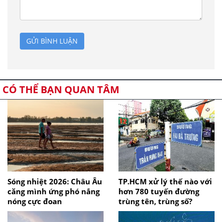
GỬI BÌNH LUẬN
CÓ THỂ BẠN QUAN TÂM
Sóng nhiệt 2026: Châu Âu
TP.HCM xử lý thế nào với
căng mình ứng phó nắng
hơn 780 tuyến đường
nóng cực đoan
trùng tên, trùng số?