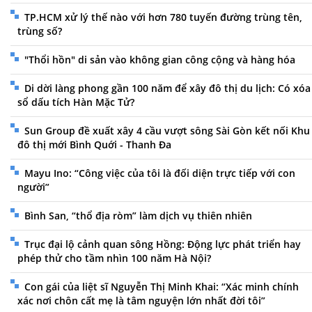
TP.HCM xử lý thế nào với hơn 780 tuyến đường trùng tên,
trùng số?
"Thổi hồn" di sản vào không gian công cộng và hàng hóa
Di dời làng phong gần 100 năm để xây đô thị du lịch: Có xóa
sổ dấu tích Hàn Mặc Tử?
Sun Group đề xuất xây 4 cầu vượt sông Sài Gòn kết nối Khu
đô thị mới Bình Quới - Thanh Đa
Mayu Ino: “Công việc của tôi là đối diện trực tiếp với con
người”
Bình San, “thổ địa ròm” làm dịch vụ thiên nhiên
Trục đại lộ cảnh quan sông Hồng: Động lực phát triển hay
phép thử cho tầm nhìn 100 năm Hà Nội?
Con gái của liệt sĩ Nguyễn Thị Minh Khai: “Xác minh chính
xác nơi chôn cất mẹ là tâm nguyện lớn nhất đời tôi”