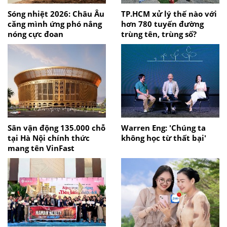
Sóng nhiệt 2026: Châu Âu
TP.HCM xử lý thế nào với
căng mình ứng phó nắng
hơn 780 tuyến đường
nóng cực đoan
trùng tên, trùng số?
Sân vận động 135.000 chỗ
Warren Eng: 'Chúng ta
tại Hà Nội chính thức
không học từ thất bại'
mang tên VinFast