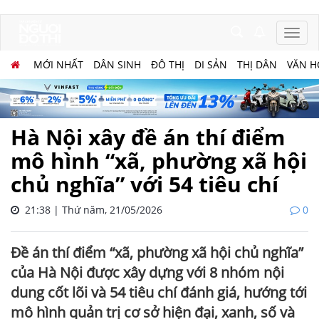
MỚI NHẤT
DÂN SINH
ĐÔ THỊ
DI SẢN
THỊ DÂN
VĂN H
Hà Nội xây đề án thí điểm
mô hình “xã, phường xã hội
chủ nghĩa” với 54 tiêu chí
21:38 | Thứ năm, 21/05/2026
0
Đề án thí điểm “xã, phường xã hội chủ nghĩa”
của Hà Nội được xây dựng với 8 nhóm nội
dung cốt lõi và 54 tiêu chí đánh giá, hướng tới
mô hình quản trị cơ sở hiện đại, xanh, số và