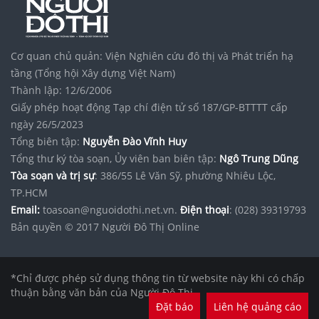
Cơ quan chủ quản: Viện Nghiên cứu đô thị và Phát triển hạ
tầng (Tổng hội Xây dựng Việt Nam)
Thành lập: 12/6/2006
Giấy phép hoạt động Tạp chí điện tử số 187/GP-BTTTT cấp
ngày 26/5/2023
Tổng biên tập:
Nguyễn Đào Vĩnh Huy
Tổng thư ký tòa soạn, Ủy viên ban biên tập:
Ngô Trung Dũng
Tòa soạn và trị sự
: 386/55 Lê Văn Sỹ, phường Nhiêu Lộc,
TP.HCM
Email:
toasoan@nguoidothi.net.vn.
Điện thoại
: (028) 39319793
Bản quyền © 2017 Người Đô Thị Online
*Chỉ được phép sử dụng thông tin từ website này khi có chấp
thuận bằng văn bản của Người Đô Thị.
Đặt báo
Liên hệ quảng cáo