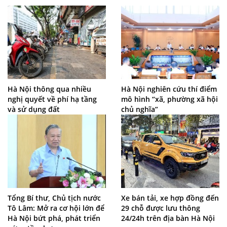
Hà Nội thông qua nhiều
Hà Nội nghiên cứu thí điểm
nghị quyết về phí hạ tầng
mô hình “xã, phường xã hội
và sử dụng đất
chủ nghĩa”
Tổng Bí thư, Chủ tịch nước
Xe bán tải, xe hợp đồng đến
Tô Lâm: Mở ra cơ hội lớn để
29 chỗ được lưu thông
Hà Nội bứt phá, phát triển
24/24h trên địa bàn Hà Nội