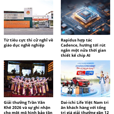
Từ tiêu cực thi cử nghĩ về
Rapidus hợp tác
giáo dục nghề nghiệp
Cadence, hướng tới rút
ngắn một nửa thời gian
thiết kế chip AI
Giải thưởng Trần Văn
Dai-ichi Life Việt Nam tri
Khê 2026 và sự ghi nhận
ân khách hàng với tổng
cho một mô hình bảo tồn
trị giá giải thưởng gần 12