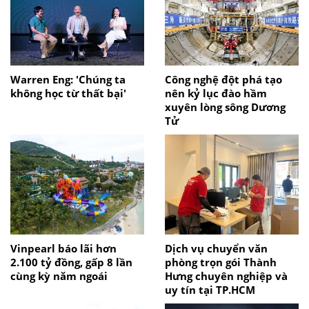
Warren Eng: 'Chúng ta
Công nghệ đột phá tạo
không học từ thất bại'
nên kỷ lục đào hầm
xuyên lòng sông Dương
Tử
Vinpearl báo lãi hơn
Dịch vụ chuyển văn
2.100 tỷ đồng, gấp 8 lần
phòng trọn gói Thành
cùng kỳ năm ngoái
Hưng chuyên nghiệp và
uy tín tại TP.HCM