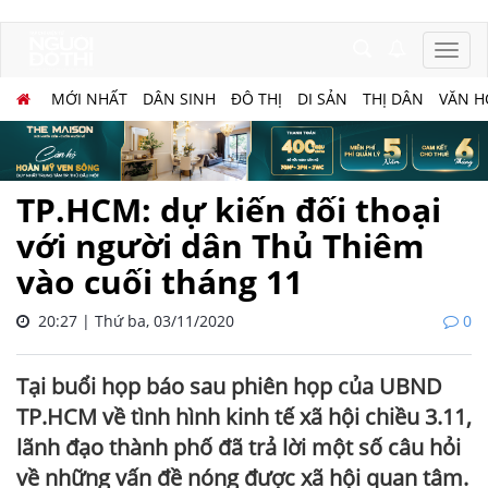
MỚI NHẤT
DÂN SINH
ĐÔ THỊ
DI SẢN
THỊ DÂN
VĂN H
TP.HCM: dự kiến đối thoại
với người dân Thủ Thiêm
vào cuối tháng 11
20:27 | Thứ ba, 03/11/2020
0
Tại buổi họp báo sau phiên họp của UBND
TP.HCM về tình hình kinh tế xã hội chiều 3.11,
lãnh đạo thành phố đã trả lời một số câu hỏi
về những vấn đề nóng được xã hội quan tâm.