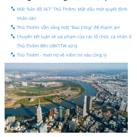
Mất “bản đồ 367” Thủ Thiêm: Mất dấu một quyết định
nhân văn
Thủ Thiêm: Vẫn vắng một “Bao Công” để thành án!
Chuyển kết luận về sai phạm của các tổ chức, cá nhân ở
Thủ Thiêm đến UBKTTW xử lý
Thủ Thiêm - món nợ về niềm tin vào công lý