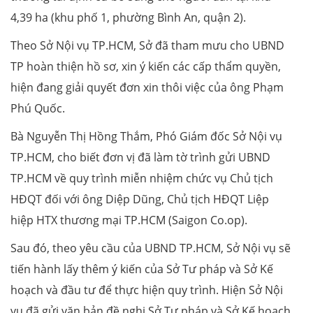
4,39 ha (khu phố 1, phường Bình An, quận 2).
Theo Sở Nội vụ TP.HCM, Sở đã tham mưu cho UBND
TP hoàn thiện hồ sơ, xin ý kiến các cấp thẩm quyền,
hiện đang giải quyết đơn xin thôi việc của ông Phạm
Phú Quốc.
Bà Nguyễn Thị Hồng Thắm, Phó Giám đốc Sở Nội vụ
TP.HCM, cho biết đơn vị đã làm tờ trình gửi UBND
TP.HCM về quy trình miễn nhiệm chức vụ Chủ tịch
HĐQT đối với ông Diệp Dũng, Chủ tịch HĐQT Liệp
hiệp HTX thương mại TP.HCM (Saigon Co.op).
Sau đó, theo yêu cầu của UBND TP.HCM, Sở Nội vụ sẽ
tiến hành lấy thêm ý kiến của Sở Tư pháp và Sở Kế
hoạch và đầu tư để thực hiện quy trình. Hiện Sở Nội
vụ đã gửi văn bản đề nghị Sở Tư pháp và Sở Kế hoạch