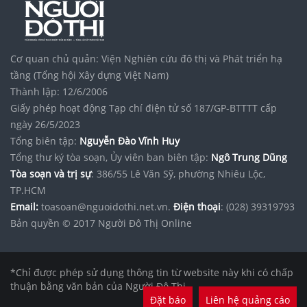
Cơ quan chủ quản: Viện Nghiên cứu đô thị và Phát triển hạ
tầng (Tổng hội Xây dựng Việt Nam)
Thành lập: 12/6/2006
Giấy phép hoạt động Tạp chí điện tử số 187/GP-BTTTT cấp
ngày 26/5/2023
Tổng biên tập:
Nguyễn Đào Vĩnh Huy
Tổng thư ký tòa soạn, Ủy viên ban biên tập:
Ngô Trung Dũng
Tòa soạn và trị sự
: 386/55 Lê Văn Sỹ, phường Nhiêu Lộc,
TP.HCM
Email:
toasoan@nguoidothi.net.vn.
Điện thoại
: (028) 39319793
Bản quyền © 2017 Người Đô Thị Online
*Chỉ được phép sử dụng thông tin từ website này khi có chấp
thuận bằng văn bản của Người Đô Thị.
Đặt báo
Liên hệ quảng cáo