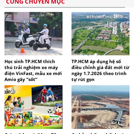
CÙNG CHUYÊN MỤC
Học sinh TP.HCM thích
TP.HCM áp dụng hệ số
thú trải nghiệm xe máy
điều chỉnh giá đất mới từ
điện VinFast, mẫu xe mới
ngày 1.7.2026 theo trình
Amio gây “sốt”
tự rút gọn