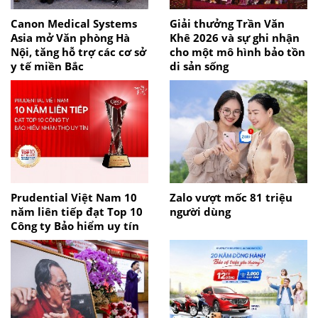
Canon Medical Systems
Giải thưởng Trần Văn
Asia mở Văn phòng Hà
Khê 2026 và sự ghi nhận
Nội, tăng hỗ trợ các cơ sở
cho một mô hình bảo tồn
y tế miền Bắc
di sản sống
Prudential Việt Nam 10
Zalo vượt mốc 81 triệu
năm liên tiếp đạt Top 10
người dùng
Công ty Bảo hiểm uy tín