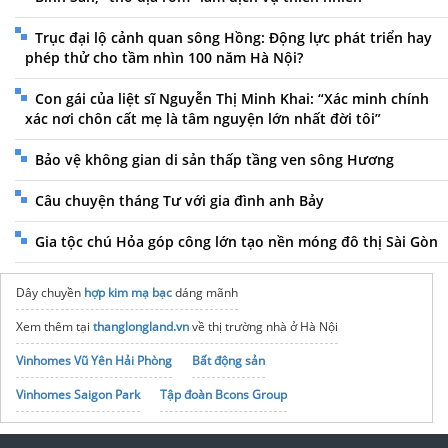
Trục đại lộ cảnh quan sông Hồng: Động lực phát triển hay
phép thử cho tầm nhìn 100 năm Hà Nội?
Con gái của liệt sĩ Nguyễn Thị Minh Khai: “Xác minh chính
xác nơi chôn cất mẹ là tâm nguyện lớn nhất đời tôi”
Bảo vệ không gian di sản thấp tầng ven sông Hương
Câu chuyện tháng Tư với gia đình anh Bảy
Gia tộc chú Hỏa góp công lớn tạo nền móng đô thị Sài Gòn
Dây chuyền
hợp kim mạ bạc
dáng mãnh
Xem thêm tại
thanglongland.vn
về thị trường nhà ở Hà Nội
Vinhomes Vũ Yên Hải Phòng
Bất động sản
Vinhomes Saigon Park
Tập đoàn Bcons Group
noxh K Home Avenue Nhơn Trạch