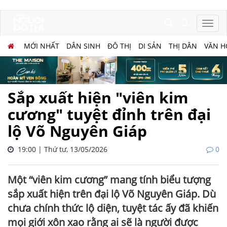
MỚI NHẤT
DÂN SINH
ĐÔ THỊ
DI SẢN
THỊ DÂN
VĂN H
Sắp xuất hiện "viên kim
cương" tuyệt đỉnh trên đại
lộ Võ Nguyên Giáp
19:00 | Thứ tư, 13/05/2026
0
Một “viên kim cương” mang tính biểu tượng
sắp xuất hiện trên đại lộ Võ Nguyên Giáp. Dù
chưa chính thức lộ diện, tuyệt tác ấy đã khiến
mọi giới xôn xao rằng ai sẽ là người được