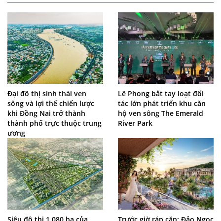
Đại đô thị sinh thái ven
Lê Phong bắt tay loạt đối
sông và lợi thế chiến lược
tác lớn phát triển khu căn
khi Đồng Nai trở thành
hộ ven sông The Emerald
thành phố trực thuộc trung
River Park
ương
Siêu đô thị 1.080 ha của
Trước giờ ráp căn: Đảo Ngọc