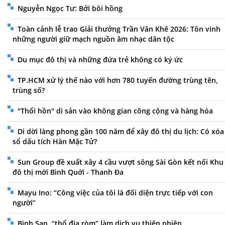
Nguyễn Ngọc Tư: Bởi bôi hồng
Toàn cảnh lễ trao Giải thưởng Trần Văn Khê 2026: Tôn vinh
những người giữ mạch nguồn âm nhạc dân tộc
Du mục đô thị và những đứa trẻ không có ký ức
TP.HCM xử lý thế nào với hơn 780 tuyến đường trùng tên,
trùng số?
"Thổi hồn" di sản vào không gian công cộng và hàng hóa
Di dời làng phong gần 100 năm để xây đô thị du lịch: Có xóa
sổ dấu tích Hàn Mặc Tử?
Sun Group đề xuất xây 4 cầu vượt sông Sài Gòn kết nối Khu
đô thị mới Bình Quới - Thanh Đa
Mayu Ino: “Công việc của tôi là đối diện trực tiếp với con
người”
Bình San, “thổ địa ròm” làm dịch vụ thiên nhiên