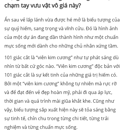
chạm tay vưu vật vô giá này?
Ẩn sau vẻ lấp lánh vừa được hé mở là biểu tượng của
sự quý hiếm, sang trọng và vĩnh cửu. Đó là hình ảnh
của một dự án đang dần thành hình như một chuẩn
mực sống mới dành cho những chủ nhân xứng tầm.
101 giác cắt là “viên kim cương” như tự phát sáng dù
nhìn từ bất cứ góc nào. “Viên kim cương” độc bản với
101 giác cắt là sự kết tinh của những giá trị hiếm có.
Bởi một “viên kim cương” không tự nhiên mà rực rỡ
và để đạt đến vẻ đẹp hoàn mỹ, phải đi qua áp lực,
thời gian và quá trình mài giũa khắt khe. Cũng như
vậy, biểu tượng sắp xuất hiện này sẽ tỏa sáng bằng
sự tinh tế, chỉn chu trong từng chi tiết, từng trải
nghiệm và từng chuẩn mực sống.