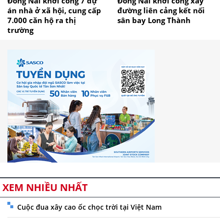
Đồng Nai khởi công 7 dự
Đồng Nai khởi công xây
án nhà ở xã hội, cung cấp
đường liên cảng kết nối
7.000 căn hộ ra thị
sân bay Long Thành
trường
XEM NHIỀU NHẤT
Cuộc đua xây cao ốc chọc trời tại Việt Nam