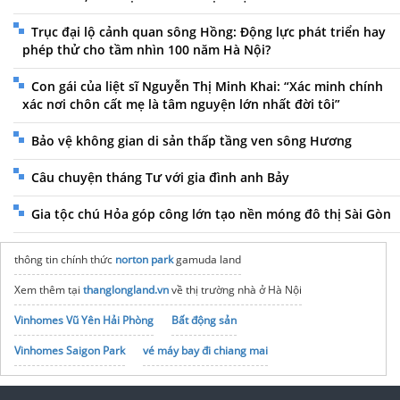
Trục đại lộ cảnh quan sông Hồng: Động lực phát triển hay
phép thử cho tầm nhìn 100 năm Hà Nội?
Con gái của liệt sĩ Nguyễn Thị Minh Khai: “Xác minh chính
xác nơi chôn cất mẹ là tâm nguyện lớn nhất đời tôi”
Bảo vệ không gian di sản thấp tầng ven sông Hương
Câu chuyện tháng Tư với gia đình anh Bảy
Gia tộc chú Hỏa góp công lớn tạo nền móng đô thị Sài Gòn
thông tin chính thức
norton park
gamuda land
Xem thêm tại
thanglongland.vn
về thị trường nhà ở Hà Nội
Vinhomes Vũ Yên Hải Phòng
Bất động sản
Vinhomes Saigon Park
vé máy bay đi chiang mai
noxh K Home Avenue Nhơn Trạch
Tập đoàn Bcons Group