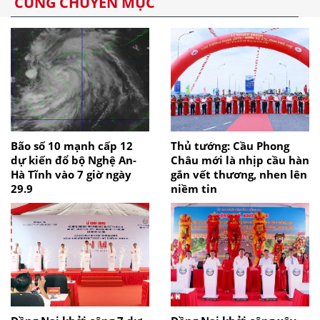
CÙNG CHUYÊN MỤC
Bão số 10 mạnh cấp 12
Thủ tướng: Cầu Phong
dự kiến đổ bộ Nghệ An-
Châu mới là nhịp cầu hàn
Hà Tĩnh vào 7 giờ ngày
gắn vết thương, nhen lên
29.9
niềm tin