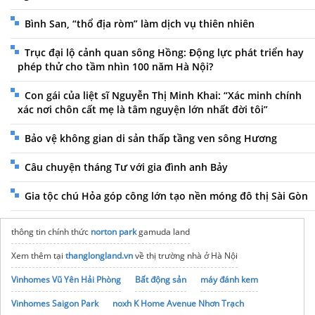
Bình San, “thổ địa ròm” làm dịch vụ thiên nhiên
Trục đại lộ cảnh quan sông Hồng: Động lực phát triển hay
phép thử cho tầm nhìn 100 năm Hà Nội?
Con gái của liệt sĩ Nguyễn Thị Minh Khai: “Xác minh chính
xác nơi chôn cất mẹ là tâm nguyện lớn nhất đời tôi”
Bảo vệ không gian di sản thấp tầng ven sông Hương
Câu chuyện tháng Tư với gia đình anh Bảy
Gia tộc chú Hỏa góp công lớn tạo nền móng đô thị Sài Gòn
thông tin chính thức
norton park
gamuda land
Xem thêm tại
thanglongland.vn
về thị trường nhà ở Hà Nội
Vinhomes Vũ Yên Hải Phòng
Bất động sản
máy đánh kem
Vinhomes Saigon Park
noxh K Home Avenue Nhơn Trạch