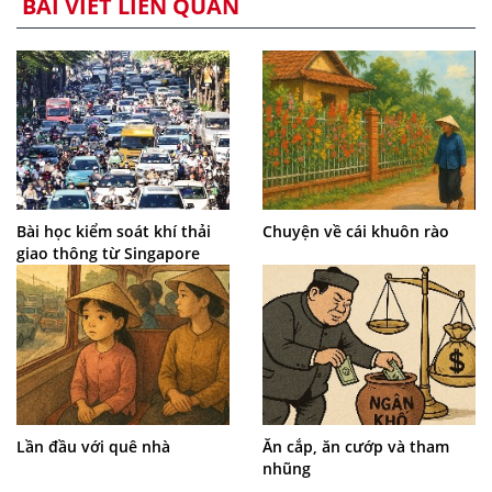
BÀI VIẾT LIÊN QUAN
Bài học kiểm soát khí thải
Chuyện về cái khuôn rào
giao thông từ Singapore
Lần đầu với quê nhà
Ăn cắp, ăn cướp và tham
nhũng