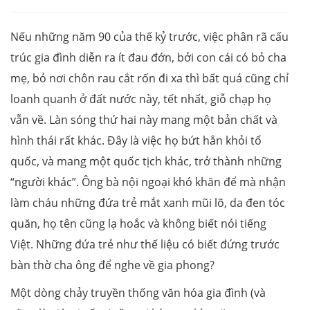
Nếu những năm 90 của thế kỷ trước, việc phân rã cấu
trúc gia đình diễn ra ít đau đớn, bởi con cái có bỏ cha
mẹ, bỏ nơi chôn rau cắt rốn đi xa thì bất quá cũng chỉ
loanh quanh ở đất nước này, tết nhất, giỗ chạp họ
vẫn về. Làn sóng thứ hai này mang một bản chất và
hình thái rất khác. Đây là việc họ bứt hẳn khỏi tổ
quốc, và mang một quốc tịch khác, trở thành những
“người khác”. Ông bà nội ngoại khó khăn để mà nhận
làm cháu những đứa trẻ mắt xanh mũi lõ, da đen tóc
quăn, họ tên cũng lạ hoắc và không biết nói tiếng
Việt. Những đứa trẻ như thế liệu có biết đứng trước
bàn thờ cha ông để nghe về gia phong?
Một dòng chảy truyền thống văn hóa gia đình (và