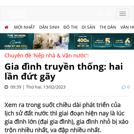
MỚI NHẤT
DÂN SINH
ĐÔ THỊ
DI SẢN
THỊ DÂN
VĂN H
Chuyên đề 'Nếp nhà & Vận nước':
Gia đình truyền thống: hai
lần đứt gãy
09:39 | Thứ hai, 13/02/2023
0
Xem ra trong suốt chiều dài phát triển của
lịch sử đất nước thì giai đoạn hiện nay là lúc
gia đình lớn (đại gia đình), gia đình nhỏ bị xáo
trộn nhiều nhất, va đập nhiều nhất.