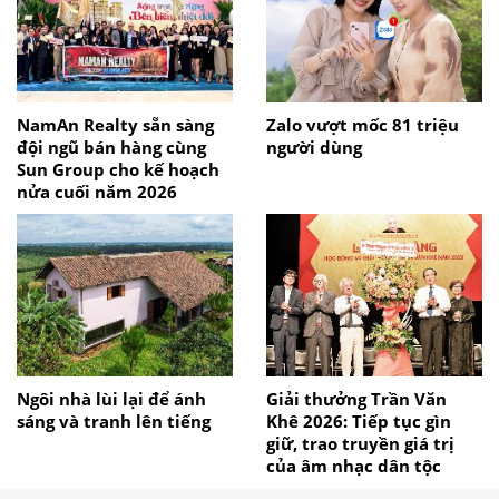
NamAn Realty sẵn sàng
Zalo vượt mốc 81 triệu
đội ngũ bán hàng cùng
người dùng
Sun Group cho kế hoạch
nửa cuối năm 2026
Ngôi nhà lùi lại để ánh
Giải thưởng Trần Văn
sáng và tranh lên tiếng
Khê 2026: Tiếp tục gìn
giữ, trao truyền giá trị
của âm nhạc dân tộc