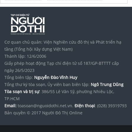
Tập đoàn Bcons Group
Cơ quan chủ quản: Viện Nghiên cứu đô thị và Phát triển hạ
tầng (Tổng hội Xây dựng Việt Nam)
Thành lập: 12/6/2006
Giấy phép hoạt động Tạp chí điện tử số 187/GP-BTTTT cấp
ngày 26/5/2023
Tổng biên tập:
Nguyễn Đào Vĩnh Huy
Tổng thư ký tòa soạn, Ủy viên ban biên tập:
Ngô Trung Dũng
Tòa soạn và trị sự
: 386/55 Lê Văn Sỹ, phường Nhiêu Lộc,
TP.HCM
Email:
toasoan@nguoidothi.net.vn.
Điện thoại
: (028) 39319793
Bản quyền © 2017 Người Đô Thị Online