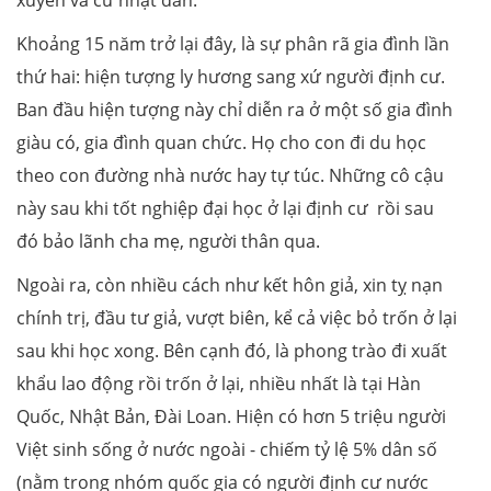
xuyên và cứ nhạt dần.
Khoảng 15 năm trở lại đây, là sự phân rã gia đình lần
thứ hai: hiện tượng ly hương sang xứ người định cư.
Ban đầu hiện tượng này chỉ diễn ra ở một số gia đình
giàu có, gia đình quan chức. Họ cho con đi du học
theo con đường nhà nước hay tự túc. Những cô cậu
này sau khi tốt nghiệp đại học ở lại định cư rồi sau
đó bảo lãnh cha mẹ, người thân qua.
Ngoài ra, còn nhiều cách như kết hôn giả, xin tỵ nạn
chính trị, đầu tư giả, vượt biên, kể cả việc bỏ trốn ở lại
sau khi học xong. Bên cạnh đó, là phong trào đi xuất
khẩu lao động rồi trốn ở lại, nhiều nhất là tại Hàn
Quốc, Nhật Bản, Đài Loan. Hiện có hơn 5 triệu người
Việt sinh sống ở nước ngoài - chiếm tỷ lệ 5% dân số
(nằm trong nhóm quốc gia có người định cư nước