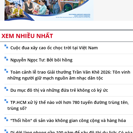
XEM NHIỀU NHẤT
Cuộc đua xây cao ốc chọc trời tại Việt Nam
Nguyễn Ngọc Tư: Bởi bôi hồng
Toàn cảnh lễ trao Giải thưởng Trần Văn Khê 2026: Tôn vinh
những người giữ mạch nguồn âm nhạc dân tộc
Du mục đô thị và những đứa trẻ không có ký ức
TP.HCM xử lý thế nào với hơn 780 tuyến đường trùng tên,
trùng số?
"Thổi hồn" di sản vào không gian công cộng và hàng hóa
Di dời làng phong gần 100 năm để xây đô thị du lịch: Có xóa