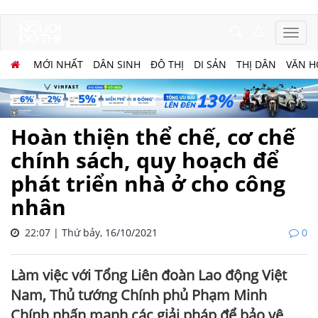
MỚI NHẤT
DÂN SINH
ĐÔ THỊ
DI SẢN
THỊ DÂN
VĂN H
Hoàn thiện thể chế, cơ chế
chính sách, quy hoạch để
phát triển nhà ở cho công
nhân
22:07 | Thứ bảy, 16/10/2021
0
Làm việc với Tổng Liên đoàn Lao động Việt
Nam, Thủ tướng Chính phủ Phạm Minh
Chính nhấn mạnh các giải pháp để bảo vệ