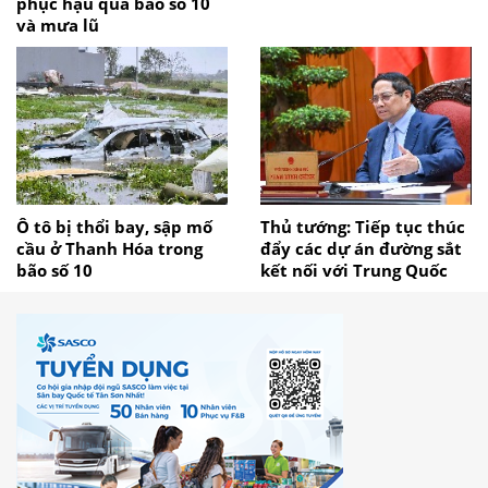
phục hậu quả bão số 10
và mưa lũ
Ô tô bị thổi bay, sập mố
Thủ tướng: Tiếp tục thúc
cầu ở Thanh Hóa trong
đẩy các dự án đường sắt
bão số 10
kết nối với Trung Quốc