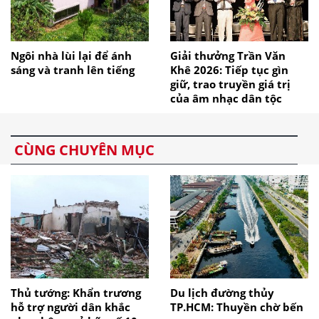
Ngôi nhà lùi lại để ánh
Giải thưởng Trần Văn
sáng và tranh lên tiếng
Khê 2026: Tiếp tục gìn
giữ, trao truyền giá trị
của âm nhạc dân tộc
CÙNG CHUYÊN MỤC
Thủ tướng: Khẩn trương
Du lịch đường thủy
hỗ trợ người dân khắc
TP.HCM: Thuyền chờ bến