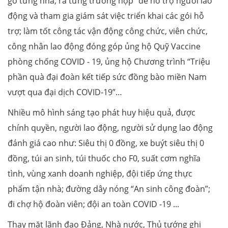
gõ từng nhà, rà từng trường hợp” để hỗ trợ người lao
động và tham gia giám sát việc triển khai các gói hỗ
trợ; làm tốt công tác vận động công chức, viên chức,
công nhân lao động đóng góp ủng hộ Quỹ Vaccine
phòng chống COVID - 19, ủng hộ Chương trình “Triệu
phần quà đại đoàn kết tiếp sức đồng bào miền Nam
vượt qua đại dịch COVID-19”…
Nhiều mô hình sáng tạo phát huy hiệu quả, được
chính quyền, người lao động, người sử dụng lao động
đánh giá cao như: Siêu thị 0 đồng, xe buýt siêu thị 0
đồng, túi an sinh, túi thuốc cho F0, suất cơm nghĩa
tình, vùng xanh doanh nghiệp, đội tiếp ứng thực
phẩm tận nhà; đường dây nóng “An sinh công đoàn”;
đi chợ hộ đoàn viên; đội an toàn COVID -19 ...
Thay mặt lãnh đạo Đảng, Nhà nước, Thủ tướng ghi