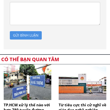
GỬI BÌNH LUẬN
CÓ THỂ BẠN QUAN TÂM
TP.HCM xử lý thế nào với
Từ tiêu cực thi cử nghĩ về
hơn 780 tuyến đường
giáo dục nghề nghiệp