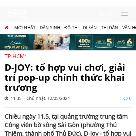
MỚI NHẤT
DÂN SINH
ĐÔ THỊ
DI SẢN
THỊ DÂN
VĂN H
TP.HCM:
D-JOY: tổ hợp vui chơi, giải
trí pop-up chính thức khai
trương
11:35 | Chủ nhật, 12/05/2024
0
Chiều ngày 11.5, tại quảng trường trung tâm
Công viên bờ sông Sài Gòn (phường Thủ
Thiêm, thành phố Thủ Đức), D-Joy - tổ hợp vui