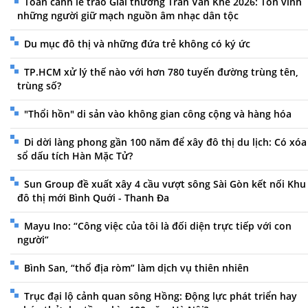
Toàn cảnh lễ trao Giải thưởng Trần Văn Khê 2026: Tôn vinh
những người giữ mạch nguồn âm nhạc dân tộc
Du mục đô thị và những đứa trẻ không có ký ức
TP.HCM xử lý thế nào với hơn 780 tuyến đường trùng tên,
trùng số?
"Thổi hồn" di sản vào không gian công cộng và hàng hóa
Di dời làng phong gần 100 năm để xây đô thị du lịch: Có xóa
sổ dấu tích Hàn Mặc Tử?
Sun Group đề xuất xây 4 cầu vượt sông Sài Gòn kết nối Khu
đô thị mới Bình Quới - Thanh Đa
Mayu Ino: “Công việc của tôi là đối diện trực tiếp với con
người”
Bình San, “thổ địa ròm” làm dịch vụ thiên nhiên
Trục đại lộ cảnh quan sông Hồng: Động lực phát triển hay