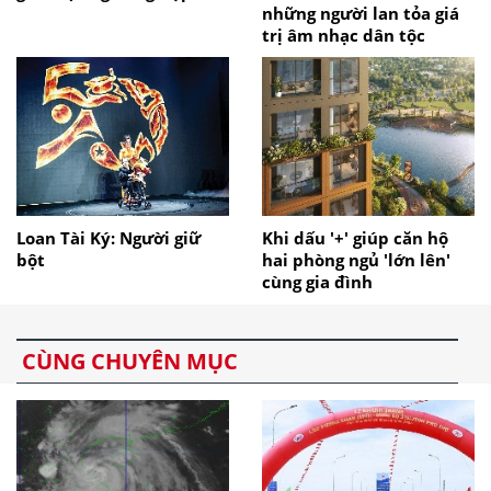
những người lan tỏa giá
trị âm nhạc dân tộc
Loan Tài Ký: Người giữ
Khi dấu '+' giúp căn hộ
bột
hai phòng ngủ 'lớn lên'
cùng gia đình
CÙNG CHUYÊN MỤC