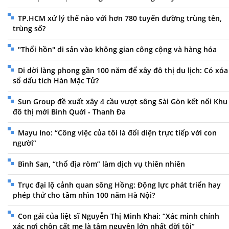
TP.HCM xử lý thế nào với hơn 780 tuyến đường trùng tên,
trùng số?
"Thổi hồn" di sản vào không gian công cộng và hàng hóa
Di dời làng phong gần 100 năm để xây đô thị du lịch: Có xóa
sổ dấu tích Hàn Mặc Tử?
Sun Group đề xuất xây 4 cầu vượt sông Sài Gòn kết nối Khu
đô thị mới Bình Quới - Thanh Đa
Mayu Ino: “Công việc của tôi là đối diện trực tiếp với con
người”
Bình San, “thổ địa ròm” làm dịch vụ thiên nhiên
Trục đại lộ cảnh quan sông Hồng: Động lực phát triển hay
phép thử cho tầm nhìn 100 năm Hà Nội?
Con gái của liệt sĩ Nguyễn Thị Minh Khai: “Xác minh chính
xác nơi chôn cất mẹ là tâm nguyện lớn nhất đời tôi”