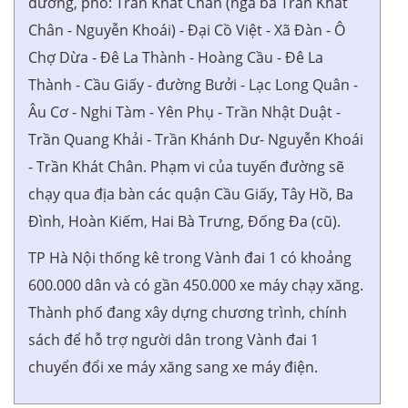
đường, phố: Trần Khát Chân (ngã ba Trần Khát
Chân - Nguyễn Khoái) - Đại Cồ Việt - Xã Đàn - Ô
Chợ Dừa - Đê La Thành - Hoàng Cầu - Đê La
Thành - Cầu Giấy - đường Bưởi - Lạc Long Quân -
Âu Cơ - Nghi Tàm - Yên Phụ - Trần Nhật Duật -
Trần Quang Khải - Trần Khánh Dư- Nguyễn Khoái
- Trần Khát Chân. Phạm vi của tuyến đường sẽ
chạy qua địa bàn các quận Cầu Giấy, Tây Hồ, Ba
Đình, Hoàn Kiếm, Hai Bà Trưng, Đống Đa (cũ).
TP Hà Nội thống kê trong Vành đai 1 có khoảng
600.000 dân và có gần 450.000 xe máy chạy xăng.
Thành phố đang xây dựng chương trình, chính
sách để hỗ trợ người dân trong Vành đai 1
chuyển đổi xe máy xăng sang xe máy điện.