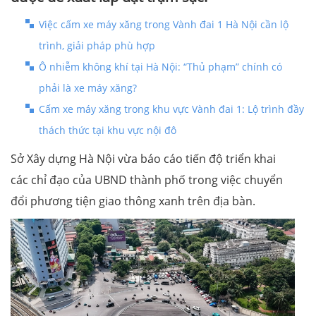
Việc cấm xe máy xăng trong Vành đai 1 Hà Nội cần lộ
trình, giải pháp phù hợp
Ô nhiễm không khí tại Hà Nội: “Thủ phạm” chính có
phải là xe máy xăng?
Cấm xe máy xăng trong khu vực Vành đai 1: Lộ trình đầy
thách thức tại khu vực nội đô
Sở Xây dựng Hà Nội vừa báo cáo tiến độ triển khai
các chỉ đạo của UBND thành phố trong việc chuyển
đổi phương tiện giao thông xanh trên địa bàn.