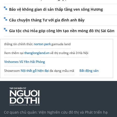
Bảo vệ không gian di sản thấp tầng ven sông Hương
Câu chuyện tháng Tư với gia đình anh Bảy
Gia tộc chú Hỏa góp công lớn tạo nền móng đô thị Sài Gòn
thông tin chính thức
norton park
gamuda land
Xem thêm tại
thanglongland.vn
về thị trường nhà ở Hà Nội
Vinhomes Vũ Yên Hải Phòng
Showroom
Nội thất gỗ hiện đại
đa dạng mẫu mã
Bất động sản
Gương thông minh
đa chức năng
Vệ sinh máy lạnh
Hóc Môn
Vinhomes Saigon Park
noxh K Home Avenue Nhơn Trạch
Tập đoàn Bcons Group
cửa nhôm xingfa 1 cánh
Vòng bi
Cơ quan chủ quản: Viện Nghiên cứu đô thị và Phát triển hạ