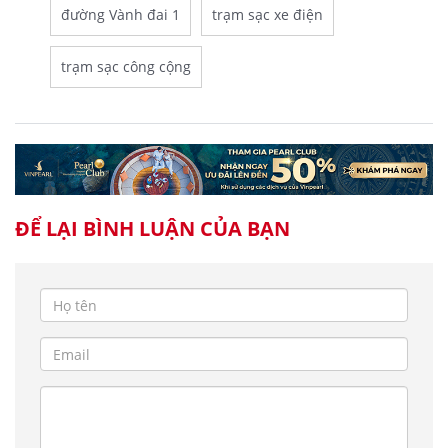
đường Vành đai 1
trạm sạc xe điện
trạm sạc công cộng
ĐỂ LẠI BÌNH LUẬN CỦA BẠN