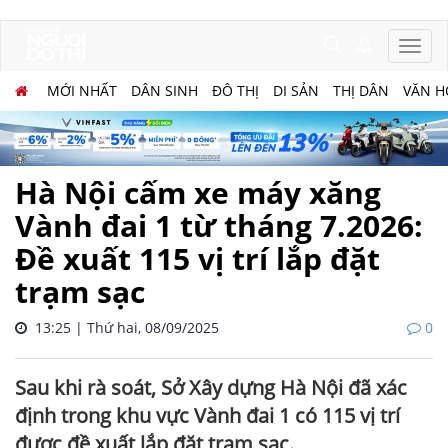
MỚI NHẤT
DÂN SINH
ĐÔ THỊ
DI SẢN
THỊ DÂN
VĂN H
Hà Nội cấm xe máy xăng
Vành đai 1 từ tháng 7.2026:
Đề xuất 115 vị trí lắp đặt
trạm sạc
13:25 | Thứ hai, 08/09/2025
0
Sau khi rà soát, Sở Xây dựng Hà Nội đã xác
định trong khu vực Vành đai 1 có 115 vị trí
được đề xuất lắp đặt trạm sạc.