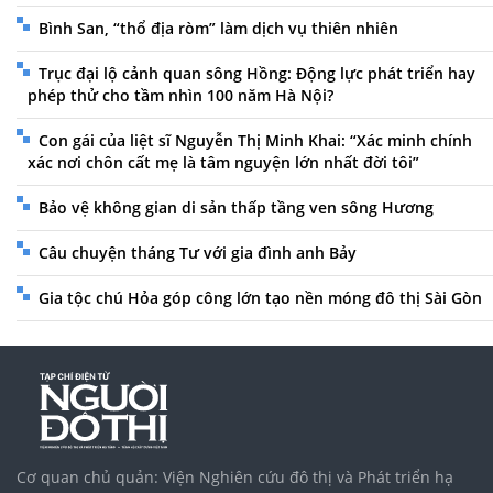
Bình San, “thổ địa ròm” làm dịch vụ thiên nhiên
Trục đại lộ cảnh quan sông Hồng: Động lực phát triển hay
phép thử cho tầm nhìn 100 năm Hà Nội?
Con gái của liệt sĩ Nguyễn Thị Minh Khai: “Xác minh chính
xác nơi chôn cất mẹ là tâm nguyện lớn nhất đời tôi”
Bảo vệ không gian di sản thấp tầng ven sông Hương
Câu chuyện tháng Tư với gia đình anh Bảy
Gia tộc chú Hỏa góp công lớn tạo nền móng đô thị Sài Gòn
Cơ quan chủ quản: Viện Nghiên cứu đô thị và Phát triển hạ