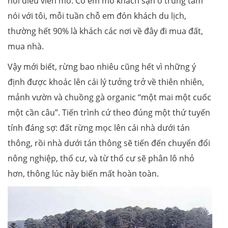
nói điều viễn mơ. Cô em mở khách sạn ở trung tâm
nói với tôi, mỗi tuần chỗ em đón khách du lịch,
thường hết 90% là khách các nơi về đây đi mua đất,
mua nhà.
Vậy mới biết, rừng bao nhiêu cũng hết vì những ý
định được khoác lên cái lý tưởng trở về thiên nhiên,
mảnh vườn và chuồng gà organic “một mai một cuốc
một cần câu”. Tiến trình cứ theo đúng một thứ tuyến
tính đáng sợ: đất rừng mọc lên cái nhà dưới tán
thông, rồi nhà dưới tán thông sẽ tiến đến chuyển đổi
nông nghiệp, thổ cư, và từ thổ cư sẽ phân lô nhỏ
hơn, thông lúc này biến mất hoàn toàn.