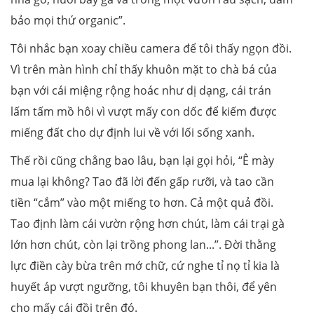
bảo mọi thứ organic”.
Tôi nhắc bạn xoay chiều camera để tôi thấy ngọn đồi.
Vì trên màn hình chỉ thấy khuôn mặt to chà bá của
bạn với cái miệng rộng hoác như dị dạng, cái trán
lấm tấm mồ hôi vì vượt mấy con dốc để kiếm được
miếng đất cho dự định lui về với lối sống xanh.
Thế rồi cũng chẳng bao lâu, bạn lại gọi hỏi, “Ê mày
mua lại không? Tao đã lời đến gấp rưỡi, và tao cần
tiền “cắm” vào một miếng to hơn. Cả một quả đồi.
Tao định làm cái vườn rộng hơn chút, làm cái trại gà
lớn hơn chút, còn lại trồng phong lan...”. Đời thằng
lực điền cày bừa trên mớ chữ, cứ nghe tỉ nọ tỉ kia là
huyết áp vượt ngưỡng, tôi khuyên bạn thôi, để yên
cho mấy cái đồi trên đó.