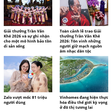
Giải thưởng Trần Văn
Toàn cảnh lễ trao Giải
Khê 2026 và sự ghi nhận
thưởng Trần Văn Khê
cho một mô hình bảo tồn
2026: Tôn vinh những
di sản sống
người giữ mạch nguồn
âm nhạc dân tộc
Zalo vượt mốc 81 triệu
Vinhomes đang hiện thực
người dùng
hóa điều thế giới kỳ vọng
ở đô thị tương lai