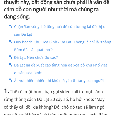
thuyết này, bất động sản chưa phải là vấn đề
cám dỗ con người như thời mà chúng ta
đang sống.
Chặn 'làn sóng' bê tông hoá để cứu tương lai đô thị di
sản Đà Lạt
Quy hoạch Khu Hòa Bình - Đà Lạt: Không lẽ chỉ là “thằng
Bờm đổi cái quạt mo”?
Đà Lạt: Nén chưa đủ sao?
Đà Lạt lại đề xuất cao tầng hóa để xóa bỏ khu Phố Việt
di sản Hòa Bình!
Ác với thiên nhiên thì khó mà yêu thương con người
1.
Thế rồi một hôm, bạn gọi video call từ một cánh
rừng thông cách Đà Lạt 20 cây số, hồ hởi khoe: “Mày
có thấy cái đồi kia không? Đó, chỗ đó tao sẽ làm ngôi
nhà gỗ, nuôi bầy gà và trồng một vườn rau sạch, đảm