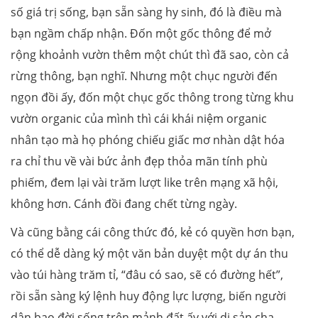
số giá trị sống, bạn sẵn sàng hy sinh, đó là điều mà
bạn ngầm chấp nhận. Đốn một gốc thông để mở
rộng khoảnh vườn thêm một chút thì đã sao, còn cả
rừng thông, bạn nghĩ. Nhưng một chục người đến
ngọn đồi ấy, đốn một chục gốc thông trong từng khu
vườn organic của mình thì cái khái niệm organic
nhân tạo mà họ phóng chiếu giấc mơ nhàn dật hóa
ra chỉ thu về vài bức ảnh đẹp thỏa mãn tính phù
phiếm, đem lại vài trăm lượt like trên mạng xã hội,
không hơn. Cánh đồi đang chết từng ngày.
Và cũng bằng cái công thức đó, kẻ có quyền hơn bạn,
có thể dễ dàng ký một văn bản duyệt một dự án thu
vào túi hàng trăm tỉ, “đâu có sao, sẽ có đường hết”,
rồi sẵn sàng ký lệnh huy động lực lượng, biến người
dân bao đời sống trên mảnh đất ấy với di sản cha