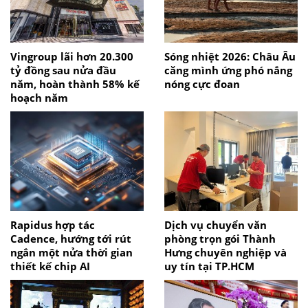
Vingroup lãi hơn 20.300
Sóng nhiệt 2026: Châu Âu
tỷ đồng sau nửa đầu
căng mình ứng phó nắng
năm, hoàn thành 58% kế
nóng cực đoan
hoạch năm
Rapidus hợp tác
Dịch vụ chuyển văn
Cadence, hướng tới rút
phòng trọn gói Thành
ngắn một nửa thời gian
Hưng chuyên nghiệp và
thiết kế chip AI
uy tín tại TP.HCM