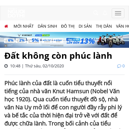
MỚI NHẤT
DÂN SINH
ĐÔ THỊ
DI SẢN
THỊ DÂN
VĂN H
Đất không còn phúc lành
10:48 | Thứ sáu, 02/10/2020
0
Phúc lành của đất là cuốn tiểu thuyết nổi
tiếng của nhà văn Knut Hamsun (Nobel Văn
học 1920). Qua cuốn tiểu thuyết đồ sộ, nhà
văn Na Uy mở lối để con người đầy rẫy phi lý
và bế tắc của thời hiện đại trở về với đất để
được chữa lành. Trong bối cảnh của tiểu