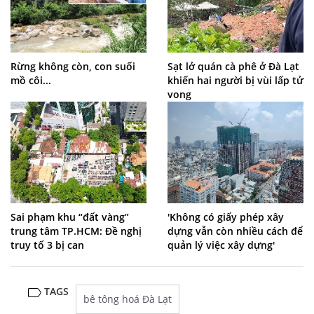
Rừng không còn, con suối
Sạt lở quán cà phê ở Đà Lạt
mồ côi...
khiến hai người bị vùi lấp tử
vong
Sai phạm khu “đất vàng”
'Không có giấy phép xây
trung tâm TP.HCM: Đề nghị
dựng vẫn còn nhiều cách để
truy tố 3 bị can
quản lý việc xây dựng'
TAGS
bê tông hoá Đà Lạt